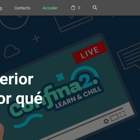
0
g
Contacto
Acceder
erior
por qué