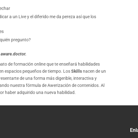
echar
ar a un Live y el diferido me da pereza así que los
es
a quién pregunto?
 aware.doctor.
ato de formación online que te enseñará habilidades
, en espacios pequeños de tiempo. Los
Skills
nacen de un
esentarte de una forma más digerible, interactiva y
licando nuestra fórmula de Awerización de contenidos. Al
por haber adquirido una nueva habilidad.
Enl