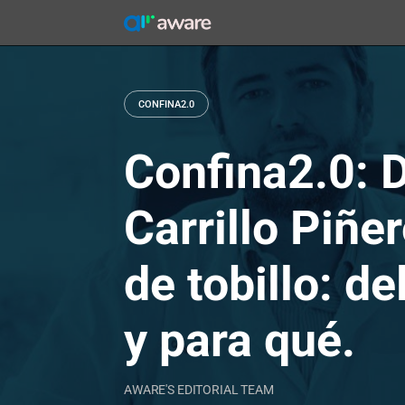
Skip
to
content
CONFINA2.0
Confina2.0: D
Carrillo Piñe
de tobillo: d
y para qué.
AWARE'S EDITORIAL TEAM