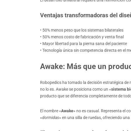
El desarrollo unilateral requiere una reinvención co
Ventajas transformadoras del diseñ
• 50% menos peso que los sistemas bilaterales
• 50% menos costo de fabricación y venta final
• Mayor libertad para la pierna sana del paciente
• Tecnología única sin competencia directa en el 
Awake: Más que un produc
Robopedics ha tomado la decisión estratégica de n
no lo es. Awake se posiciona como un «
sistema b
producto que se diferencia completamente de todo 
El nombre «
Awake
» no es casual. Representa el c
«
dormidas
» en una silla de ruedas, ofreciendo u