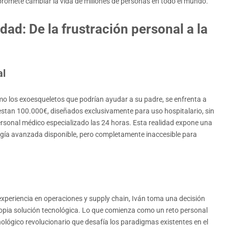
 promete cambiar la vida de millones de personas en todo el mundo.
dad: De la frustración personal a la
al
o los exoesqueletos que podrían ayudar a su padre, se enfrenta a
uestan 100.000€, diseñados exclusivamente para uso hospitalario, sin
personal médico especializado las 24 horas. Esta realidad expone una
ología avanzada disponible, pero completamente inaccesible para
xperiencia en operaciones y supply chain, Iván toma una decisión
ropia solución tecnológica. Lo que comienza como un reto personal
ológico revolucionario que desafía los paradigmas existentes en el