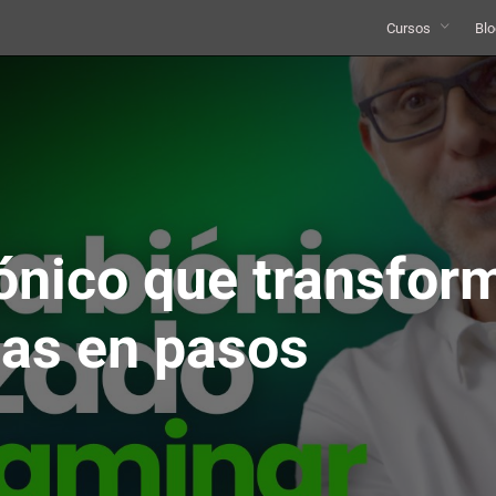
Cursos
Blo
iónico que transfor
das en pasos