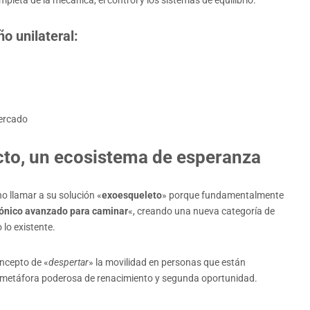
mpleta de la mecánica, el control y los sistemas de equilibrio.
o unilateral:
mercado
to, un ecosistema de esperanza
o llamar a su solución «
exoesqueleto
» porque fundamentalmente
iónico avanzado para caminar
«, creando una nueva categoría de
lo existente.
oncepto de «
despertar
» la movilidad en personas que están
na metáfora poderosa de renacimiento y segunda oportunidad.