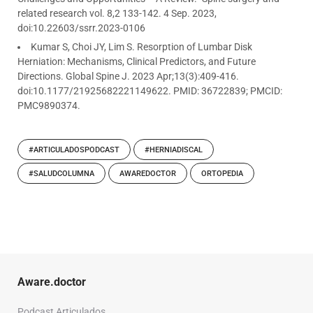
related research vol. 8,2 133-142. 4 Sep. 2023,
doi:10.22603/ssrr.2023-0106
Kumar S, Choi JY, Lim S. Resorption of Lumbar Disk
Herniation: Mechanisms, Clinical Predictors, and Future
Directions. Global Spine J. 2023 Apr;13(3):409-416.
doi:10.1177/21925682221149622. PMID: 36722839; PMCID:
PMC9890374.
#ARTICULADOSPODCAST
#HERNIADISCAL
#SALUDCOLUMNA
AWAREDOCTOR
ORTOPEDIA
Aware.doctor
Podcast Articulados