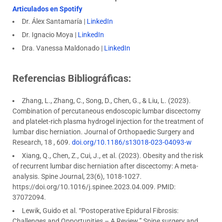
Articulados en Spotify
Dr. Álex Santamaría |
LinkedIn
Dr. Ignacio Moya |
LinkedIn
Dra. Vanessa Maldonado
|
LinkedIn
Referencias Bibliográficas:
Zhang, L., Zhang, C., Song, D., Chen, G., & Liu, L. (2023).
Combination of percutaneous endoscopic lumbar discectomy
and platelet-rich plasma hydrogel injection for the treatment of
lumbar disc herniation. Journal of Orthopaedic Surgery and
Research, 18 , 609.
doi.org/10.1186/s13018-023-04093-w
Xiang, Q., Chen, Z., Cui, J., et al. (2023). Obesity and the risk
of recurrent lumbar disc herniation after discectomy: A meta-
analysis. Spine Journal, 23(6), 1018-1027.
https://doi.org/10.1016/j.spinee.2023.04.009. PMID:
37072094.
Lewik, Guido et al. “Postoperative Epidural Fibrosis:
Challenges and Opportunities – A Review.” Spine surgery and