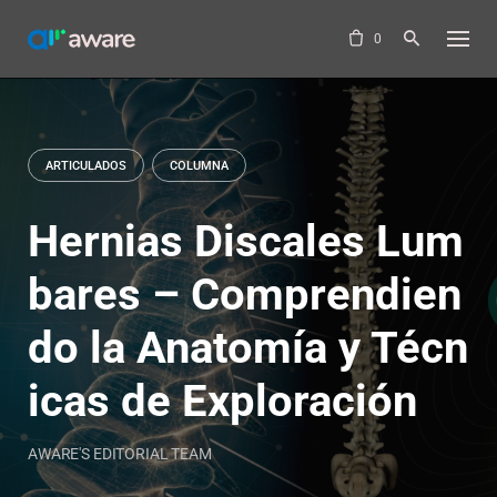
Skip
to
0
content
ARTICULADOS
COLUMNA
Hernias Discales Lum
bares – Comprendien
do la Anatomía y Técn
icas de Exploración
AWARE'S EDITORIAL TEAM