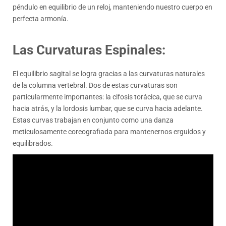
péndulo en equilibrio de un reloj, manteniendo nuestro cuerpo en
perfecta armonía.
Las Curvaturas Espinales:
El equilibrio sagital se logra gracias a las curvaturas naturales
de la columna vertebral. Dos de estas curvaturas son
particularmente importantes: la cifosis torácica, que se curva
hacia atrás, y la lordosis lumbar, que se curva hacia adelante.
Estas curvas trabajan en conjunto como una danza
meticulosamente coreografiada para mantenernos erguidos y
equilibrados.