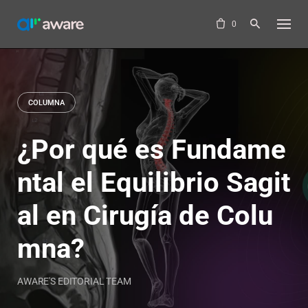
Skip
to
0
content
COLUMNA
¿Por qué es Fundame
ntal el Equilibrio Sagit
al en Cirugía de Colu
mna?
AWARE'S EDITORIAL TEAM