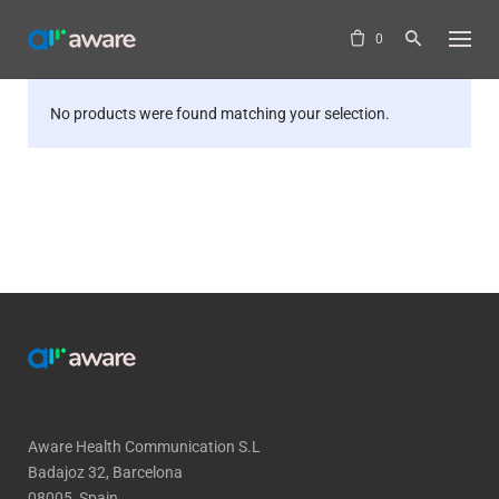
Skip
to
0
content
No products were found matching your selection.
Aware Health Communication S.L
Badajoz 32, Barcelona
08005, Spain