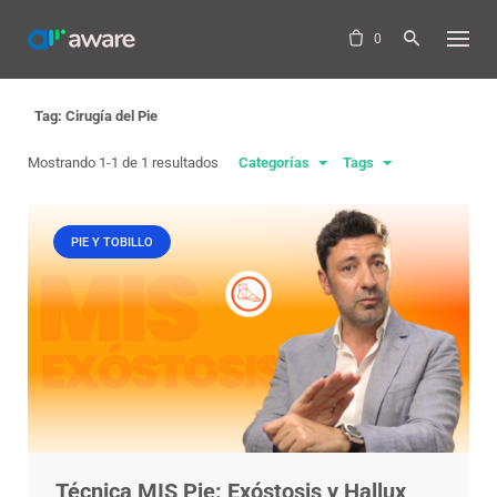
Skip
to
0
content
Tag: Cirugía del Pie
Mostrando 1-1 de 1 resultados
Categorías
Tags
PIE Y TOBILLO
Técnica MIS Pie: Exóstosis y Hallux