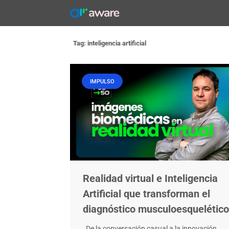
Skip
to
content
Tag: inteligencia artificial
IMPULSO
Realidad virtual e Inteligencia
Artificial que transforman el
diagnóstico musculoesquelético
De la conversación casual a la innovación