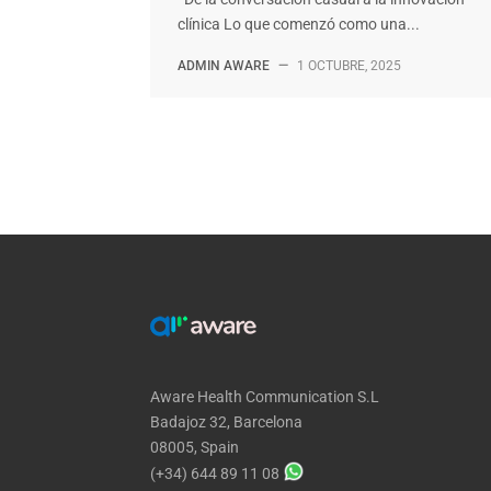
clínica Lo que comenzó como una...
ADMIN AWARE
—
1 OCTUBRE, 2025
Aware Health Communication S.L
Badajoz 32, Barcelona
08005, Spain
(+34) 644 89 11 08