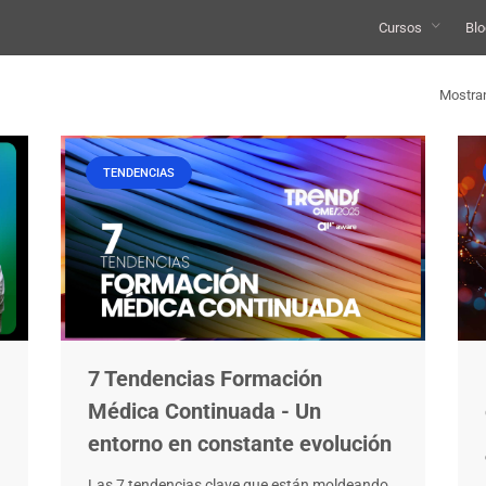
Cursos
Blo
Mostran
TENDENCIAS
7 Tendencias Formación
Médica Continuada - Un
entorno en constante evolución
Las 7 tendencias clave que están moldeando