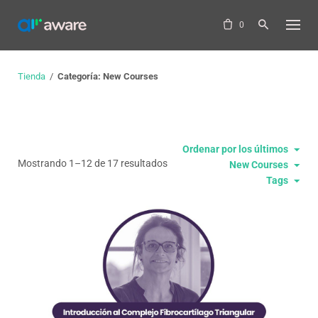
Skip
to
0
content
Tienda
/
Categoría: New Courses
Ordenar por los últimos
Ordenado
Mostrando 1–12 de 17 resultados
New Courses
Tags
por
los
últimos