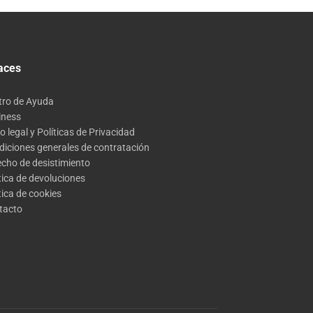
aces
tro de Ayuda
iness
o legal y Políticas de Privacidad
diciones generales de contratación
echo de desistimiento
tica de devoluciones
tica de cookies
tacto