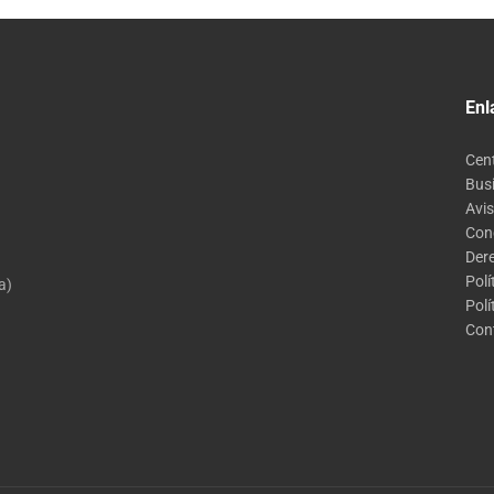
Enl
Cen
Bus
Avis
Con
Der
Polí
a)
Polí
Con