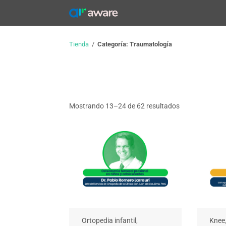
Skip
to
content
Tienda
/
Categoría: Traumatología
Ordenado
Mostrando 13–24 de 62 resultados
por
los
últimos
Ortopedia infantil
,
Knee