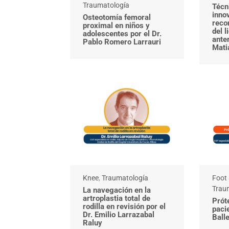
Traumatología
Técn
inno
Osteotomía femoral
reco
proximal en niños y
del 
adolescentes por el Dr.
anter
Pablo Romero Larrauri
Mati
Knee
,
Traumatología
Foot 
Trau
La navegación en la
artroplastia total de
Próte
rodilla en revisión por el
paci
Dr. Emilio Larrazabal
Ball
Raluy