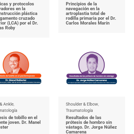
icas y protocolos
Principios de la
vadores en la
navegación en la
nstrucción plástica
artroplastia total de
ligamento cruzado
rodilla primaria por el Dr.
ior (LCA) por el Dr.
Carlos Morales Marín
as Roby
& Ankle
,
Shoulder & Elbow
,
matología
Traumatología
sis de tobillo en el
Resultados de las
ente joven. Dr. Manel
prótesis de hombro sin
ester
vástago. Dr. Jorge Núñez
Camarena