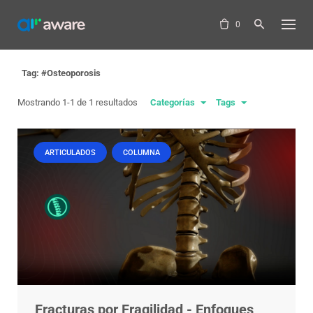
Skip
to
0
content
Tag: #Osteoporosis
Mostrando 1-1 de 1 resultados
Categorías
Tags
ARTICULADOS
COLUMNA
Fracturas por Fragilidad - Enfoques